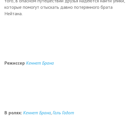
того, в опасном путешествии друзья надеются найти улики,
которые помогут отыскать давно потерянного брата
Нейтана.
Режиссер
Кеннет Брана
В ролях:
Кеннет Брана
,
Галь Гадот